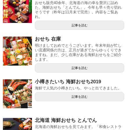
おせち販売40余年、北海道の海の幸を贅沢に詰め
た、海鮮おせち「とんでん」。今年も早々売り切れ
そうです（昨年は11月末で完売）。内容をご覧あ
れ。
記事を読む
おせち 在庫
明けましておめでとうございます。年末年始が忙し
い流通関係の方は、正月が過ぎてからゆっくりでき
ますね。まだ、少し在庫がある海鮮おせちをご紹介
します。
記事を読む
小樽きたいち 海鮮おせち2019
海鮮で人気の小樽きたいち、やっと出てきました。
記事を読む
北海道 海鮮おせち とんでん
北海道の海鮮おせちを見てみます。「和食レストラ