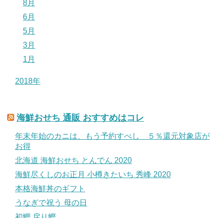
8月
6月
5月
3月
1月
2018年
海鮮おせち 通販 おすすめはコレ
年末年始のカニは、もう予約すべし ５％還元対象店が
お得
北海道 海鮮おせち とんでん 2020
海鮮尽くしのお正月 小樽きたいち 秀峰 2020
本格海鮮丼のギフト
うなぎで祝う 母の日
初鰹 戻り鰹