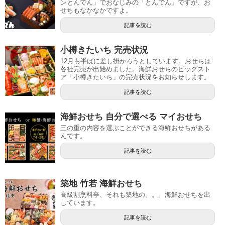
ンとんでん」でおなじみの「とんでん」ですが、お
せちもなかなかですよ。
記事を読む
小樽きたいち 完売状況
12月も半ばに差し掛かろうとしています。おせちは
各社完売が出始めました。海鮮おせちのビッグスト
ア「小樽きたいち」の完売状況をお知らせします。
記事を読む
海鮮おせち 自分で選べる マイおせち
三の重の内容を選ぶことができる海鮮おせちがある
んです。
記事を読む
築地 竹若 海鮮おせち
高級割烹料亭、それも築地の。。。海鮮おせちを出
しています。
記事を読む