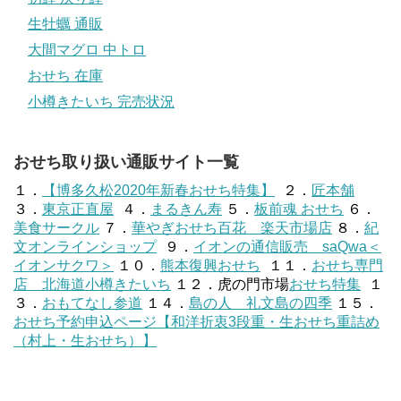
生牡蠣 通販
大間マグロ 中トロ
おせち 在庫
小樽きたいち 完売状況
おせち取り扱い通販サイト一覧
１．
【博多久松2020年新春おせち特集】
２．
匠本舗
３．
東京正直屋
４．
まるきん寿
５．
板前魂 おせち
６．
美食サークル
７．
華やぎおせち百花 楽天市場店
８．
紀
文オンラインショップ
９．
イオンの通信販売 saQwa＜
イオンサクワ＞
１０．
熊本復興おせち
１１．
おせち専門
店 北海道小樽きたいち
１２．虎の門市場
おせち特集
１
３．
おもてなし参道
１４．
島の人 礼文島の四季
１５．
おせち予約申込ページ【和洋折衷3段重・生おせち重詰め
（村上・生おせち）】