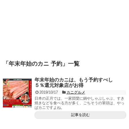
「
年末年始のカニ 予約
」
一覧
年末年始のカニは、もう予約すべし
５％還元対象店がお得
2019/10/17
カニグルメ
日本の正月では、一家団欒に鍋やしゃぶしゃぶ、すき
焼きなどを食べる方が多く、ごちそうの筆頭は、やっ
ぱカニですよね。
記事を読む