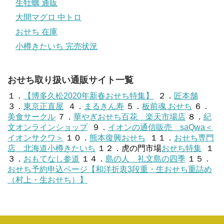
生牡蠣 通販
大間マグロ 中トロ
おせち 在庫
小樽きたいち 完売状況
おせち取り扱い通販サイト一覧
１．
【博多久松2020年新春おせち特集】
２．
匠本舗
３．
東京正直屋
４．
まるきん寿
５．
板前魂 おせち
６．
美食サークル
７．
華やぎおせち百花 楽天市場店
８．
紀
文オンラインショップ
９．
イオンの通信販売 saQwa＜
イオンサクワ＞
１０．
熊本復興おせち
１１．
おせち専門
店 北海道小樽きたいち
１２．虎の門市場
おせち特集
１
３．
おもてなし参道
１４．
島の人 礼文島の四季
１５．
おせち予約申込ページ【和洋折衷3段重・生おせち重詰め
（村上・生おせち）】