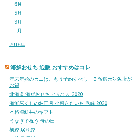
6月
5月
3月
1月
2018年
海鮮おせち 通販 おすすめはコレ
年末年始のカニは、もう予約すべし ５％還元対象店が
お得
北海道 海鮮おせち とんでん 2020
海鮮尽くしのお正月 小樽きたいち 秀峰 2020
本格海鮮丼のギフト
うなぎで祝う 母の日
初鰹 戻り鰹