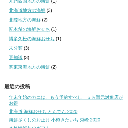
九州四国地方の海鮮
(1)
北海道地方の海鮮
(3)
北陸地方の海鮮
(2)
匠本舗の海鮮おせち
(1)
博多久松の海鮮おせち
(1)
未分類
(3)
豆知識
(3)
関東東海地方の海鮮
(2)
最近の投稿
年末年始のカニは、もう予約すべし ５％還元対象店が
お得
北海道 海鮮おせち とんでん 2020
海鮮尽くしのお正月 小樽きたいち 秀峰 2020