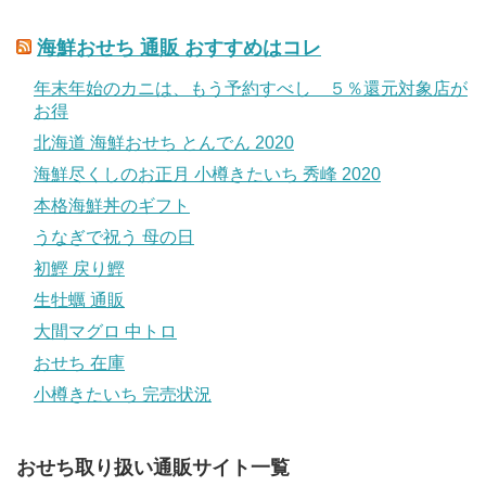
海鮮おせち 通販 おすすめはコレ
年末年始のカニは、もう予約すべし ５％還元対象店が
お得
北海道 海鮮おせち とんでん 2020
海鮮尽くしのお正月 小樽きたいち 秀峰 2020
本格海鮮丼のギフト
うなぎで祝う 母の日
初鰹 戻り鰹
生牡蠣 通販
大間マグロ 中トロ
おせち 在庫
小樽きたいち 完売状況
おせち取り扱い通販サイト一覧