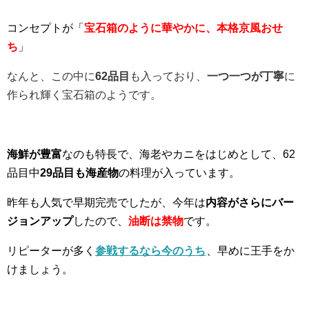
コンセプトが「
宝石箱のように華やかに、本格京風おせ
ち
」
なんと、この中に
62品目
も入っており、
一つ一つが丁寧
に
作られ輝く宝石箱のようです。
海鮮が豊富
なのも特長で、海老やカニをはじめとして、62
品目中
29品目も海産物
の料理が入っています。
昨年も人気で早期完売でしたが、今年は
内容がさらにバー
ジョンアップ
したので、
油断は禁物
です。
リピーターが多く
参戦するなら今のうち
、早めに王手をか
けましょう。