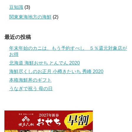
豆知識
(3)
関東東海地方の海鮮
(2)
最近の投稿
年末年始のカニは、もう予約すべし ５％還元対象店が
お得
北海道 海鮮おせち とんでん 2020
海鮮尽くしのお正月 小樽きたいち 秀峰 2020
本格海鮮丼のギフト
うなぎで祝う 母の日